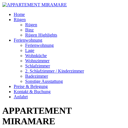
Skip
Home
to
Rügen
content
Rügen
Binz
Rügen Highlights
Ferienwohnung
Ferienwohnung
Lage
Wohnküche
Wohnzimmer
Schlafzimmer
2. Schlafzimmer / Kinderzimmer
Badezimmer
Sonstige Ausstattung
Preise & Belegung
Kontakt & Buchung
Anfahrt
APPARTEMENT
MIRAMARE