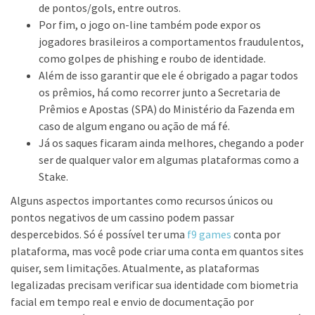
de pontos/gols, entre outros.
Por fim, o jogo on-line também pode expor os
jogadores brasileiros a comportamentos fraudulentos,
como golpes de phishing e roubo de identidade.
Além de isso garantir que ele é obrigado a pagar todos
os prêmios, há como recorrer junto a Secretaria de
Prêmios e Apostas (SPA) do Ministério da Fazenda em
caso de algum engano ou ação de má fé.
Já os saques ficaram ainda melhores, chegando a poder
ser de qualquer valor em algumas plataformas como a
Stake.
Alguns aspectos importantes como recursos únicos ou
pontos negativos de um cassino podem passar
despercebidos. Só é possível ter uma
f9 games
conta por
plataforma, mas você pode criar uma conta em quantos sites
quiser, sem limitações. Atualmente, as plataformas
legalizadas precisam verificar sua identidade com biometria
facial em tempo real e envio de documentação por