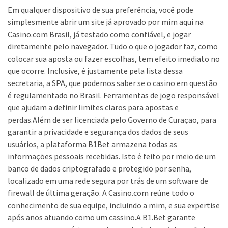
Em qualquer dispositivo de sua preferência, você pode
simplesmente abrir um site já aprovado por mim aqui na
Casino.com Brasil, já testado como confiável, e jogar
diretamente pelo navegador. Tudo o que o jogador faz, como
colocar sua aposta ou fazer escolhas, tem efeito imediato no
que ocorre. Inclusive, é justamente pela lista dessa
secretaria, a SPA, que podemos saber se o casino em questão
é regulamentado no Brasil. Ferramentas de jogo responsável
que ajudam a definir limites claros para apostas e
perdas.Além de ser licenciada pelo Governo de Curaçao, para
garantir a privacidade e segurança dos dados de seus
usuários, a plataforma B1Bet armazena todas as
informações pessoais recebidas. Isto é feito por meio de um
banco de dados criptografado e protegido por senha,
localizado em uma rede segura por trás de um software de
firewall de última geração. A Casino.com reúne todo o
conhecimento de sua equipe, incluindo a mim, e sua expertise
após anos atuando como um cassino.A B1.Bet garante