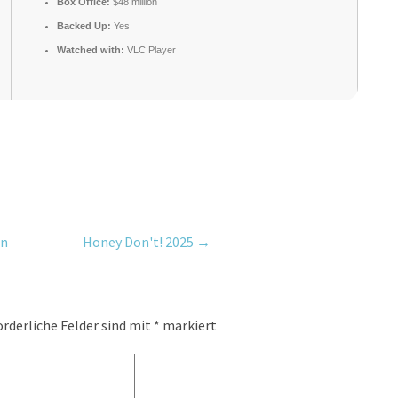
Box Office:
$48 million
Backed Up:
Yes
Watched with:
VLC Player
on
Honey Don't! 2025
→
orderliche Felder sind mit
*
markiert