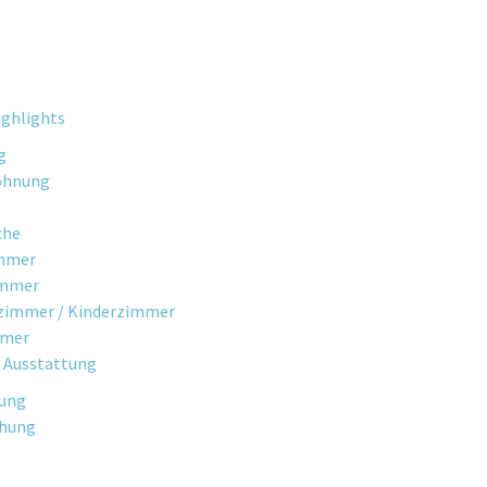
ghlights
g
ohnung
che
mmer
immer
fzimmer / Kinderzimmer
mmer
 Ausstattung
gung
chung