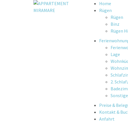
Skip
Home
to
Rügen
content
Rügen
Binz
Rügen Hi
Ferienwohnun
Ferienw
Lage
Wohnkü
Wohnzi
Schlafz
2. Schla
Badezi
Sonstige
Preise & Bele
Kontakt & Bu
Anfahrt