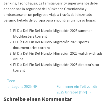
Jenkins, Trond Fausa. La familia Garrity superviviente debe
abandonar la seguridad del búnker de Groenlandia y
embarcarse en un peligroso viaje a través del diezmado
páramo helado de Europa para encontrar un nuevo hogar.
El Día Del Fin Del Mundo: Migración 2025 summer
blockbusters torrent
El Día Del Fin Del Mundo: Migración 2025 sports
documentaries torrent
El Día Del Fin Del Mundo: Migración 2025 watch with ads
online
El Día Del Fin Del Mundo: Migración 2025 director’s cut
torrent
Teen
Post
←
Laguna 2025 NF
Für immer ein Teil von dir
2025 Unrated [Yify]
→
navigation
Schreibe einen Kommentar