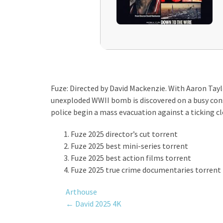
Fuze: Directed by David Mackenzie. With Aaron T
unexploded WWII bomb is discovered on a busy cons
police begin a mass evacuation against a ticking cl
Fuze 2025 director’s cut torrent
Fuze 2025 best mini-series torrent
Fuze 2025 best action films torrent
Fuze 2025 true crime documentaries torrent
Arthouse
Post
←
David 2025 4K