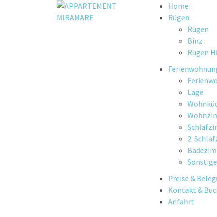
Skip
Home
to
Rügen
content
Rügen
Binz
Rügen Hi
Ferienwohnun
Ferienw
Lage
Wohnkü
Wohnzi
Schlafz
2. Schla
Badezi
Sonstige
Preise & Bele
Kontakt & Bu
Anfahrt