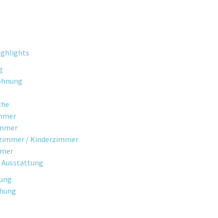
ghlights
g
ohnung
che
mmer
immer
fzimmer / Kinderzimmer
mmer
 Ausstattung
gung
chung