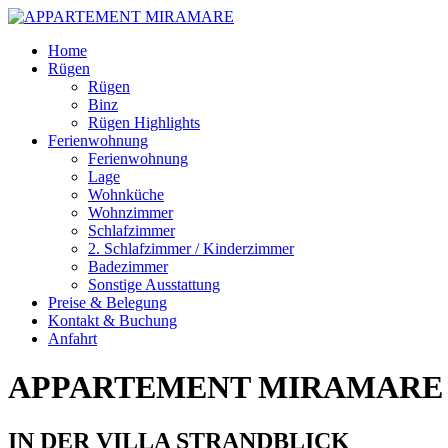
Skip
Home
to
Rügen
content
Rügen
Binz
Rügen Highlights
Ferienwohnung
Ferienwohnung
Lage
Wohnküche
Wohnzimmer
Schlafzimmer
2. Schlafzimmer / Kinderzimmer
Badezimmer
Sonstige Ausstattung
Preise & Belegung
Kontakt & Buchung
Anfahrt
APPARTEMENT MIRAMARE
IN DER VILLA STRANDBLICK