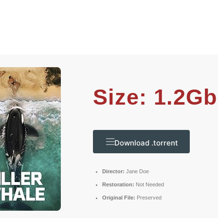
Size: 1.2Gb
Download .torrent
Director:
Jane Doe
Restoration:
Not Needed
Original File:
Preserved