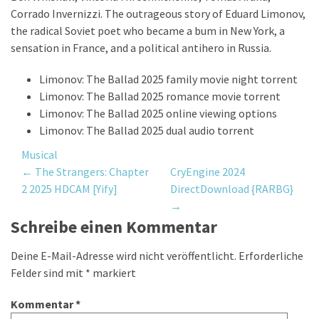
Corrado Invernizzi. The outrageous story of Eduard Limonov,
the radical Soviet poet who became a bum in New York, a
sensation in France, and a political antihero in Russia.
Limonov: The Ballad 2025 family movie night torrent
Limonov: The Ballad 2025 romance movie torrent
Limonov: The Ballad 2025 online viewing options
Limonov: The Ballad 2025 dual audio torrent
Musical
Post
←
The Strangers: Chapter
CryEngine 2024
2 2025 HDCAM [Yify]
DirectDownload {RARBG}
navigation
→
Schreibe einen Kommentar
Deine E-Mail-Adresse wird nicht veröffentlicht.
Erforderliche
Felder sind mit
*
markiert
Kommentar
*