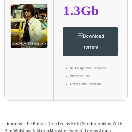
1.3Gb
Download
.torrent
Music by:
Mike Newman
Watched:
No
Grain Level:
Medium
Limonov: The Ballad: Directed by Kirill Serebrennikov. With
Ben Whishaw, Viktoria Miroshnichenko, Tomas Arana,